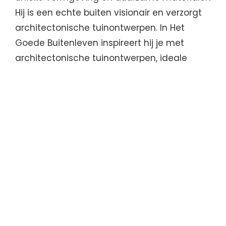
Hij is een echte buiten visionair en verzorgt
architectonische tuinontwerpen. In Het
Goede Buitenleven inspireert hij je met
architectonische tuinontwerpen, ideale
zichtlijnen en groen volumes. En hij geeft
een hoop goede tips!
Boek een brainstormsessie