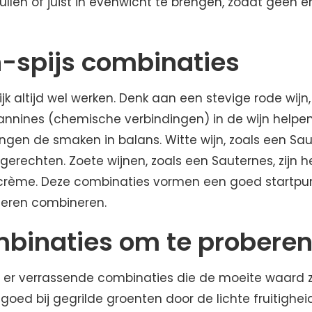
llen of juist in evenwicht te brengen, zodat geen e
n-spijs combinaties
ijk altijd wel werken. Denk aan een stevige rode wijn
 tannines (chemische verbindingen) in de wijn helpen
engen de smaken in balans. Witte wijn, zoals een Sa
sgerechten. Zoete wijnen, zoals een Sauternes, zijn hee
of crème. Deze combinaties vormen een goed startpu
l leren combineren.
mbinaties om te probere
jn er verrassende combinaties die de moeite waard zi
oed bij gegrilde groenten door de lichte fruitigheid