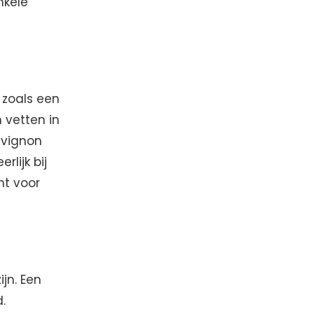
nkele
, zoals een
 vetten in
uvignon
rlijk bij
nt voor
n
jn. Een
.