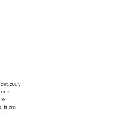
oet, zuur,
s een
ere
l is om