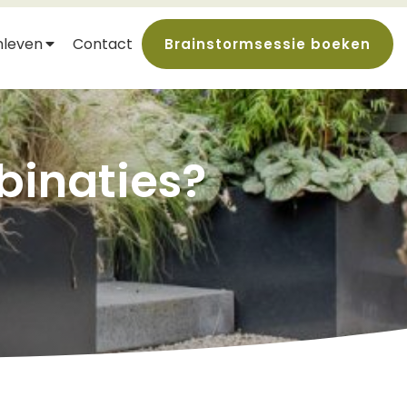
nleven
Contact
Brainstormsessie boeken
binaties?