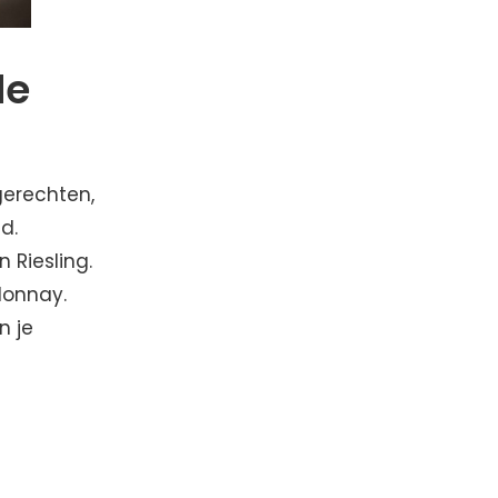
de
gerechten,
d.
 Riesling.
donnay.
n je