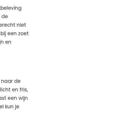
kbeleving
n de
erecht niet
bij een zoet
jn en
k naar de
cht en fris,
ast een wijn
l kun je