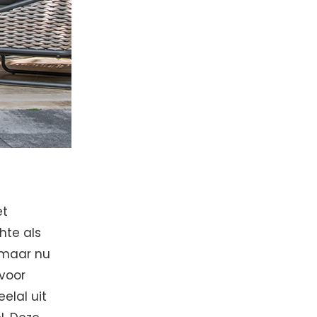
et
hte als
k maar nu
 voor
elal uit