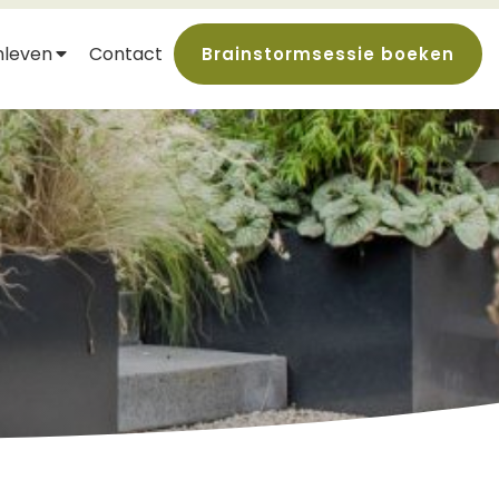
nleven
Contact
Brainstormsessie boeken