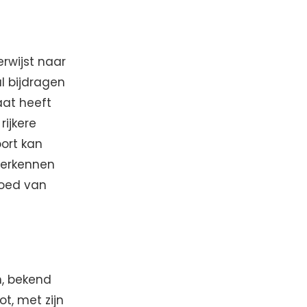
erwijst naar
l bijdragen
aat heeft
rijkere
oort kan
 verkennen
loed van
n, bekend
ot, met zijn