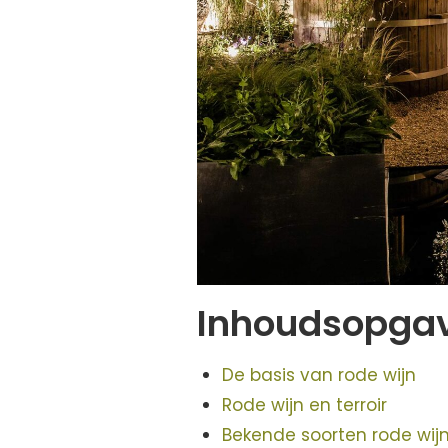
Inhoudsopga
De basis van rode wijn
Rode wijn en terroir
Bekende soorten rode wij