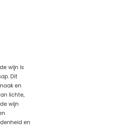
e wijn is
ap. Dit
 smaak en
an lichte,
de wijn
en
eidenheid en