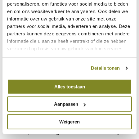
personaliseren, om functies voor social media te bieden
een hoes of afdekking om de keuken in de
en om ons websiteverkeer te analyseren. Ook delen we
wintermaanden te beschermen tegen vorst en
informatie over uw gebruik van onze site met onze
partners voor social media, adverteren en analyse. Deze
regen. Keuzes, zoals gerecyclede materialen en
partners kunnen deze gegevens combineren met andere
energiezuinige apparaten, maken je
informatie die u aan ze heeft verstrekt of die ze hebben
buitenkeuken ook nog duurzaam.
verzameld op basis van uw gebruik van hun services.
Een buitenkeuken bij Forno
Details tonen
Een buitenkeuken is een goede toevoeging aan
elke tuin. Het maakt koken leuker en geeft een
Alles toestaan
luxe uitstraling aan je buitenruimte. Met de
juiste keuzes op het gebied van stijl, functies en
Aanpassen
onderhoud kun je jarenlang genieten van
gezellige etentjes. Wil je meer buitenkeuken
Weigeren
ideeën op doen of gewoon wat advies? Kijk dan