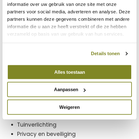
informatie over uw gebruik van onze site met onze
AFLEVERING
partners voor social media, adverteren en analyse. Deze
Alles over de ultieme
partners kunnen deze gegevens combineren met andere
informatie die u aan ze heeft verstrekt of die ze hebben
buitenbeleving
verzameld op basis van uw gebruik van hun services.
In Het Goede Buitenleven komen alle
facetten van de ultieme buitenbeleving aan
Details tonen
bod. Denk bijvoorbeeld aan:
Alles toestaan
De locatie en het ontwerp
Beplanting en biodiversiteit
Aanpassen
Verbinding binnen- en buiten
Outdoor cooking
Weigeren
Sierbestrating
Tuinverlichting
Privacy en beveiliging